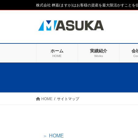
コ
ナ
株式会社 桝嘉(ますか)はお客様の資産を最大限活かすこと
ン
ビ
テ
ゲ
ン
ー
ツ
シ
に
ョ
移
ン
ホーム
実績紹介
会
動
に
HOME
Works
Co
移
動
HOME
サイトマップ
HOME