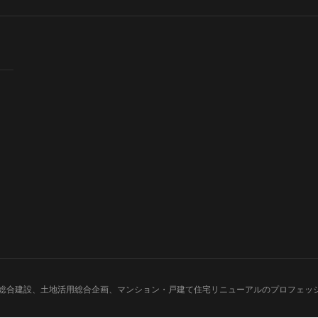
桝嘉 | 総合建設、土地活用総合企画、マンション・戸建て住宅リニューアルのプロフェッショナル Al