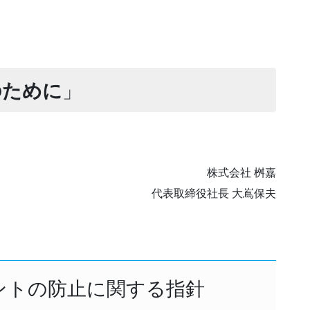
のために
」
株式会社 桝嘉
代表取締役社長 大嶌保夫
ントの防止に関する指針