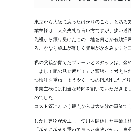
東京から大阪に戻ったばかりのころ、とある方
業主様は、大変失礼な言い方ですが、狭い道
先祖から譲り受けたこの土地を何とか有効活
ろ、かなり施工が難しく費用がかさみますと
私の父親が育てたブレーンとスタッフは、金
「よし！腕の見せ所だ！」と頑張って考えられ
つ検証を重ね、ようやく一つのPLANにたど
事業主様には相当な時間を割いていただきま
のでした。
コスト管理という観点からは大失敗の事業で
しかし建物が竣工し、使用を開始した事業主
「考えに考えを重ねて造った建物だから、自