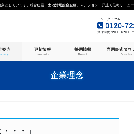
を信条としています。総合建設、土地活用総合企画、マンション・戸建て住宅リニュ
フリーダイヤル
0120-72
受付時間 9:00 - 18:00 
社案内
更新情報
採用情報
専用書式ダウ
mpany
Information
Recruit
Downloa
企業理念
は・・・」