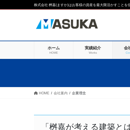
コ
ナ
株式会社 桝嘉(ますか)はお客様の資産を最大限活かすこと
ン
ビ
テ
ゲ
ン
ー
ツ
シ
に
ョ
移
ン
ホーム
実績紹介
会
動
に
HOME
Works
Co
移
動
HOME
会社案内
企業理念
「桝嘉が考える建築と